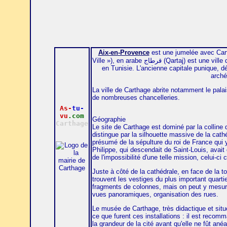
Aix-en-Provence
est une jumelée avec Cart
Ville »), en arabe قرطاج (Qartaj) est une ville d'Afrique du Nord, située à l'est du Lac de Tunis, près du centre de Tunis,
en Tunisie. L'ancienne capitale punique, dé
arché
La ville de Carthage abrite notamment le palais
de nombreuses chancelleries.
As-
tu-
vu
.com
Géographie
Carthage
Le site de Carthage est dominé par la colline d
distingue par la silhouette massive de la cath
présumé de la sépulture du roi de France qui y
Philippe, qui descendait de Saint-Louis, avait
de l'impossibilité d'une telle mission, celui-ci 
Juste à côté de la cathédrale, en face de la t
trouvent les vestiges du plus important quartie
fragments de colonnes, mais on peut y mesure
vues panoramiques, organisation des rues.
Le musée de Carthage, très didactique et situé
ce que furent ces installations : il est recom
la grandeur de la cité avant qu'elle ne fût ané