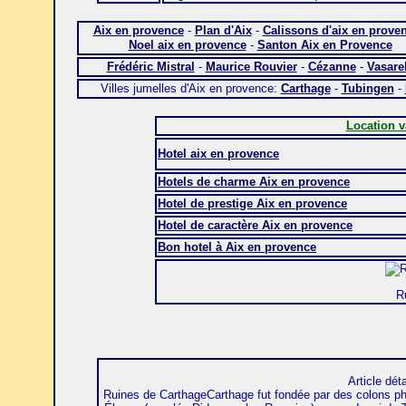
Aix en provence
-
Plan d'Aix
-
Calissons d'aix en prove
Noel aix en provence
-
Santon Aix en Provence
Frédéric Mistral
-
Maurice Rouvier
-
Cézanne
-
Vasare
Villes jumelles d'Aix en provence:
Carthage
-
Tubingen
-
Location v
Hotel aix en provence
Hotels de charme Aix en provence
Hotel de prestige Aix en provence
Hotel de caractère Aix en provence
Bon hotel à Aix en provence
R
Article dét
Ruines de CarthageCarthage fut fondée par des colons phén