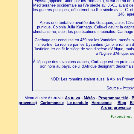
Élyssa (appelée Didon par les Romains), sœur du roi de T
Méditerranée occidentale au IVe siècle av. J.-C., avant de
les guerres puniques, débutèrent au IIIe siècle av. J.-C. e
146, aprè
Après une tentative avortée des Gracques, Jules César 
punique, Colonia Julia Karthago. Celle-ci devint la capit
christianisme, subit les persécutions impériales. Carthage 
Carthage est conquise en 439 par les Vandales, menés par
meurtrie. La reprise par les Byzantins (Empire romain d'
Justinien Ier en fit le siège de son diocèse d'Afrique, ma
à l'Église d'Afrique, 
À l'époque des invasions arabes, Carthage est en proie aux
son nom au pays, celui d'Afrique désignant désormais l
NDD: Les romains étaient aussi à Aix en Provenc
Source « http://
Menu du site As-tu-vu:
As tu vu
-
Météo
-
Programme télé
-
B
provence)
-
Cartomancie
-
Le pendule
-
Horoscope
- -
Blog
-
Bl
Aix en provence
Partenaires