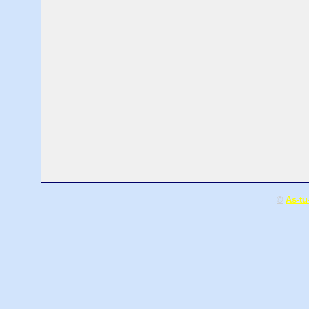
©
As-t