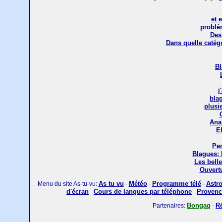
et 
problè
Des
Dans quelle catég
Bl
j
bla
plusi
Ana
El
Pen
Blagues: 
Les bell
Ouvert
As tu vu
Météo
Programme télé
Astro
Menu du site As-tu-vu:
-
-
-
d'écran
Cours de langues par téléphone
Provenc
-
-
Bongag
R
Partenaires:
-