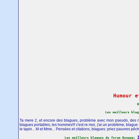
Humour 
B
Les meilleurs bla
Ta mere 2, et encore des blagues, problème avec mon pseudo, des nou
blagues portables, les hommes!!! c'est re moi, j'ai un problème, blague b
le tapin... M et Mme... Pensées et citations, blagues: priez pauvres pêc
Les meilleurs blagues du forum Bongag: