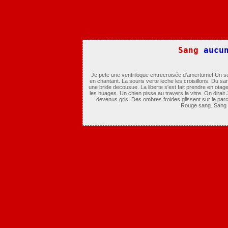
Sang
aucu
Je pete une ventriloque entrecroisée d'amertume! Un s
en chantant. La souris verte leche les croisillons. Du s
une bride decousue. La liberte s'est fait prendre en ot
les nuages. Un chien pisse au travers la vitre. On dirait 
devenus gris. Des ombres froides glissent sur le pa
Rouge sang. Sang a