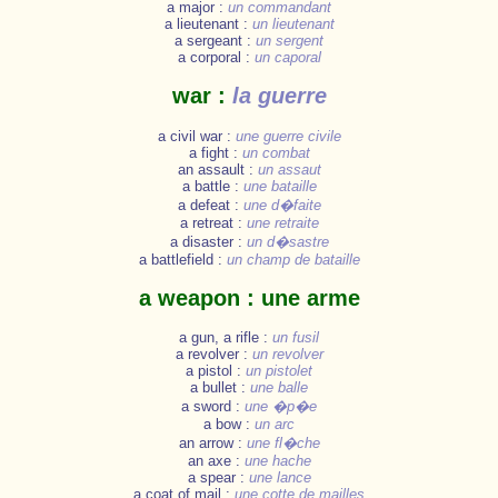
a major :
un commandant
a lieutenant :
un lieutenant
a sergeant :
un sergent
a corporal :
un caporal
war :
la guerre
a civil war :
une guerre civile
a fight :
un combat
an assault :
un assaut
a battle :
une bataille
a defeat :
une d�faite
a retreat :
une retraite
a disaster :
un d�sastre
a battlefield :
un champ de bataille
a weapon : une arme
a gun, a rifle :
un fusil
a revolver :
un revolver
a pistol :
un pistolet
a bullet :
une balle
a sword :
une �p�e
a bow :
un arc
an arrow :
une fl�che
an axe :
une hache
a spear :
une lance
a coat of mail :
une cotte de mailles