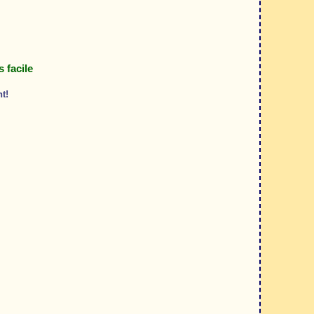
 facile
t!