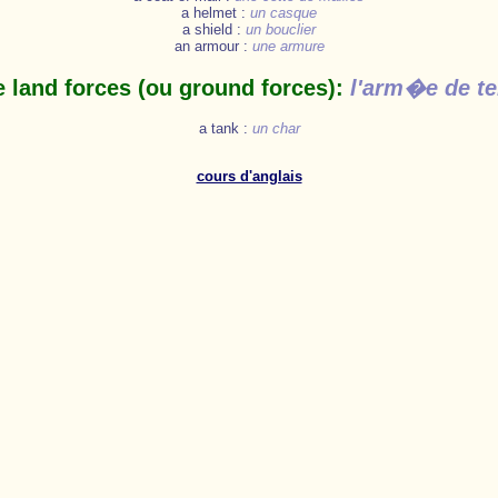
a helmet :
un casque
a shield :
un bouclier
an armour :
une armure
e land forces (ou ground forces):
l'arm�e de te
a tank :
un char
cours d'anglais