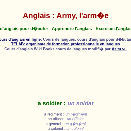
Anglais : Army, l'arm�e
d'anglais pour d�buter - Apprendre l'anglais - Exercice d'anglais
ours d'anglais en ligne:
Cours de langues, cours d'anglais pour d�butan
TELAB: organisme de formation professionnelle en langues
Cours d'anglais Wiki Books cours de langues modifi� par
As tu vu
a soldier :
un soldat
a regiment :
un r�giment
an officer :
un officier
a general :
un g�n�ral
a colonel :
un colonel