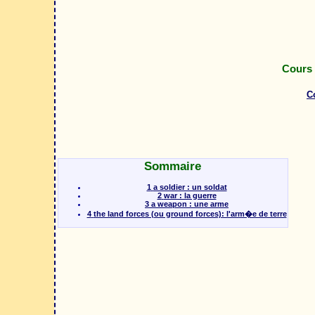
Cours 
C
Sommaire
1
a soldier : un soldat
2
war : la guerre
3
a weapon : une arme
4
the land forces (ou ground forces): l'arm�e de terre