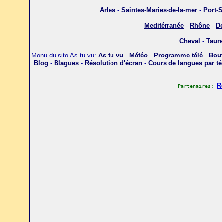
Arles
-
Saintes-Maries-de-la-mer
-
Port-S
Meditérranée
-
Rhône
-
De
Cheval
-
Taur
Menu du site As-tu-vu:
As tu vu
-
Météo
-
Programme télé
-
Bout
Blog
-
Blagues
-
Résolution d'écran
-
Cours de langues par t
R
Partenaires: