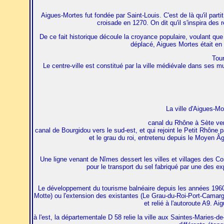
Aigues-Mortes fut fondée par Saint-Louis. C'est de là qu'il part
croisade en 1270. On dit qu'il s'inspira de
De ce fait historique découle la croyance populaire, voulant que 
déplacé, Aigues Mortes était en f
Tour
Le centre-ville est constitué par la ville médiévale dans ses m
La ville d'Aigues-Mo
canal du Rhône à Sète vena
canal de Bourgidou vers le sud-est, et qui rejoint le Petit Rhône
et le grau du roi, entretenu depuis le Moyen Âg
Une ligne venant de Nîmes dessert les villes et villages des Cos
pour le transport du sel fabriqué par une des exp
Le développement du tourisme balnéaire depuis les années 1960 
Motte) ou l'extension des existantes (Le Grau-du-Roi-Port-Camargue)
et relié à l'autoroute A9. A
à l'est, la départementale D 58 relie la ville aux Saintes-Maries-de