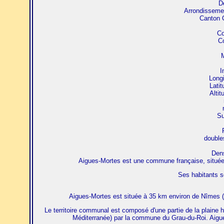
D
Arrondisseme
Canton 
Co
C
M
I
Longi
Latit
Alti
Su
double
Dens
Aigues-Mortes est une commune française, située 
Ses habitants s
Aigues-Mortes est située à 35 km environ de Nîmes (pr
Le territoire communal est composé d'une partie de la plaine 
Méditerranée) par la commune du Grau-du-Roi. Aigues