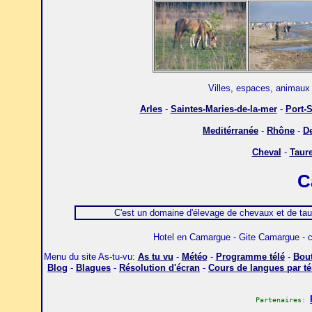
Villes, espaces, animaux
Arles
-
Saintes-Maries-de-la-mer
-
Port-S
Meditérranée
-
Rhône
-
De
Cheval
-
Taur
C
C'est un domaine d'élevage de chevaux et de taurea
Hotel en Camargue - Gite Camargue -
Menu du site As-tu-vu:
As tu vu
-
Météo
-
Programme télé
-
Bout
Blog
-
Blagues
-
Résolution d'écran
-
Cours de langues par t
Partenaires: