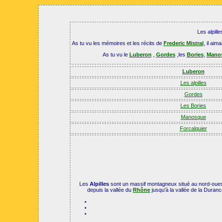
Les alpill
As tu vu les mémoires et les récits de
Frederic Mistral
, il aim
As tu vu le
Luberon
,
Gordes
,les
Bories
,
Mano
Luberon
Les alpilles
Gordes
Les Bories
Manosque
Forcalquier
Les
Alpilles
sont un massif montagneux situé au nord-oues
depuis la vallée du
Rhône
jusqu'à la vallée de la Duran