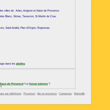
les villes de : Arles, Avignon et Salon de Provence.
 Mas Blanc, Sénas, Tarascon, St Martin de Crau
es, Saint Andiol, Plan d'Orgon, Rognonas.
oyage dans les
alpilles
 Baux-de-Provence
? Le
forum luberon
?
?
ues par téléphone
-
Provence
-
Aix en provence
-
Camargue
-
Marseille
-