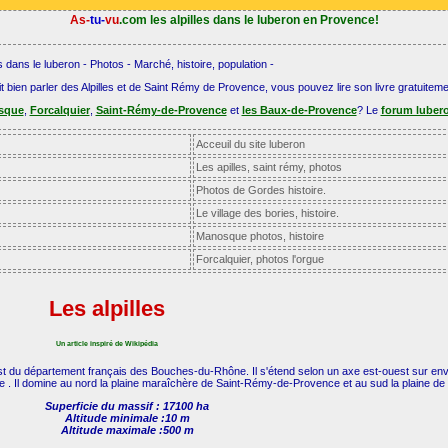
As-
tu-
vu
.com les alpilles dans le luberon en Provence!
es dans le luberon - Photos - Marché, histoire, population -
ait bien parler des Alpilles et de Saint Rémy de Provence, vous pouvez lire son livre gratuitem
sque
,
Forcalquier
,
Saint-Rémy-de-Provence
et
les Baux-de-Provence
? Le
forum luber
Acceuil du site luberon
Les apilles, saint rémy, photos
Photos de Gordes histoire.
Le village des bories, histoire.
Manosque photos, histoire
Forcalquier, photos l'orgue
Les alpilles
Un article inspiré de Wikipédia
t du département français des Bouches-du-Rhône. Il s'étend selon un axe est-ouest sur env
ce . Il domine au nord la plaine maraîchère de Saint-Rémy-de-Provence et au sud la plaine de 
Superficie du massif : 17100 ha
Altitude minimale :10 m
Altitude maximale :500 m