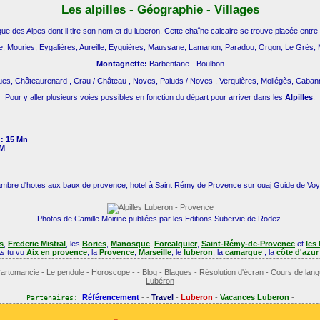
Les alpilles - Géographie - Villages
ue des Alpes dont il tire son nom et du luberon. Cette chaîne calcaire se trouve placée entre 
le, Mouries, Eygalières, Aureille, Eyguières, Maussane, Lamanon, Paradou, Orgon, Le Grès,
Montagnette:
Barbentane - Boulbon
es, Châteaurenard , Crau / Château , Noves, Paluds / Noves , Verquières, Mollégès, Cabann
Pour y aller plusieurs voies possibles en fonction du départ pour arriver dans les
Alpilles
:
 : 15 Mn
 M
 chambre d'hotes aux baux de provence, hotel à Saint Rémy de Provence sur ouaj Guide de V
Photos de Camille Moirinc publiées par les Editions Subervie de Rodez.
es
,
Frederic Mistral
, les
Bories
,
Manosque
,
Forcalquier
,
Saint-Rémy-de-Provence
et
les
s tu vu
Aix en provence
, la
Provence
,
Marseille
, le
luberon
, la
camargue
, la
côte d'azur
artomancie
-
Le pendule
-
Horoscope
- -
Blog
-
Blagues
-
Résolution d'écran
-
Cours de lang
Lubéron
Référencement
- -
Travel
-
Luberon
-
Vacances Luberon
-
Partenaires: