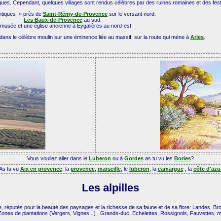
rrigues. Cependant, quelques villages sont rendus célèbres par des ruines romaines et des festi
ntiques » près de
Saint-Rémy-de-Provence
sur le versant nord.
Les Baux-de-Provence
au sud.
musée et une église ancienne à Eygalières au nord-est.
dans le célèbre moulin sur une éminence liée au massif, sur la route qui mène à
Arles
.
Vous voullez aller dans le
Luberon
ou à
Gordes
as tu vu les
Bories
?
As tu vu
Aix en provence
, la
provence
,
marseille
, le
luberon
, la
camargue
, la
côte d'azu
Les alpilles
, réputés pour la beauté des paysages et la richesse de sa faune et de sa flore: Landes, Br
es de plantations (Vergers, Vignes...) , Grands-duc, Echelettes, Rossignols, Fauvettes, mai