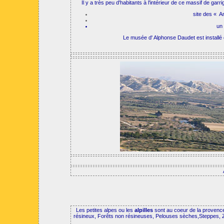
Il y a très peu d'habitants à l'intérieur de ce massif de ga
site des « A
un 
Le musée d' Alphonse Daudet est installé 
Les petites alpes ou les
alpilles
sont au coeur de la provence
résineux, Forêts non résineuses, Pelouses sèches,Steppes, Zon