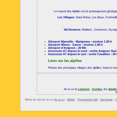
Le massif des Alpilles est le prolongement géologiq
Les Villages:
Saint-Rémy, Les Baux, Fontvieil
Val Durance:
Maillane , Graveson, Eyragu
Aéroport Marseille - Marignane : environ 1.00 h
Aéroport Nîmes - Garon : environ 1.00 h
Aéroport d'Avignon : 20 Mn
Autoroute A7 depuis le nord : sortie Avignon Sud
Autoroute A7 depuis le sud : sortie Cavaillon : 20
Liens sur les alpilles
Photos des principaux villages des alpilles, hotel et
As tu vu le
Luberon
,
Gordes
, les
Alpill
A
Menu du site As-tu-vu:
As tu vu
-
Météo
-
Programme télé
-
Astrologie
-
C