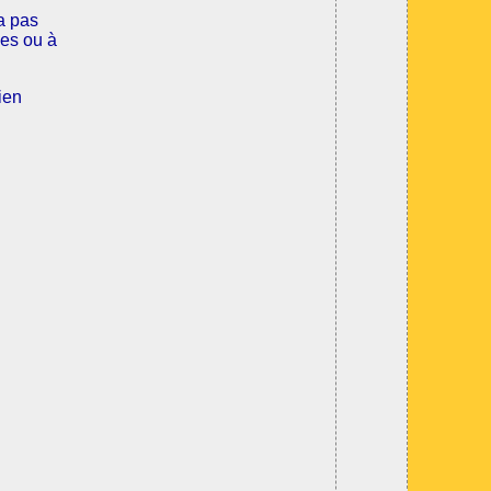
a pas
les ou à
ien