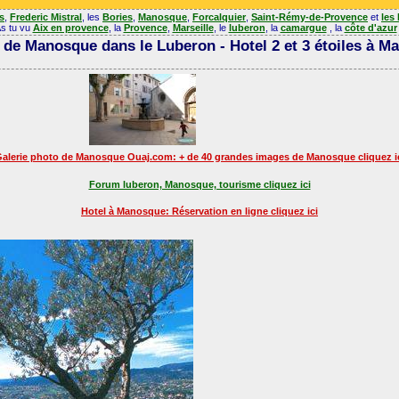
es
,
Frederic Mistral
, les
Bories
,
Manosque
,
Forcalquier
,
Saint-Rémy-de-Provence
et
les
s tu vu
Aix en provence
, la
Provence
,
Marseille
, le
luberon
, la
camargue
, la
côte d'azur
 de Manosque dans le Luberon - Hotel 2 et 3 étoiles à M
alerie photo de Manosque Ouaj.com: + de 40 grandes images de Manosque cliquez i
Forum luberon, Manosque, tourisme cliquez ici
Hotel à Manosque: Réservation en ligne cliquez ici