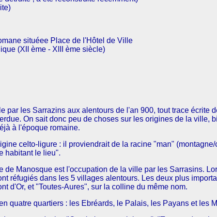
ite)
romane situéee Place de l'Hôtel de Ville
que (XII ème - XIII ème siècle)
lle par les Sarrazins aux alentours de l'an 900, tout trace écrite 
é perdue. On sait donc peu de choses sur les origines de la ville, 
déjà à l'époque romaine.
rigine celto-ligure : il proviendrait de la racine "man" (montagne/c
e habitant le lieu".
e de Manosque est l'occupation de la ville par les Sarrasins. Lo
 sont réfugiés dans les 5 villages alentours. Les deux plus import
ont d'Or, et "Toutes-Aures", sur la colline du même nom.
quatre quartiers : les Ebréards, le Palais, les Payans et les M