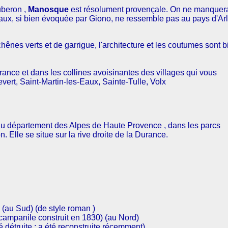
beron ,
Manosque
est résolument provençale. On ne manquer
aux, si bien évoquée par Giono, ne ressemble pas au pays d'Ar
e chênes verts et de garrigue, l'architecture et les coutumes sont b
Durance et dans les collines avoisinantes des villages qui vous
vert, Saint-Martin-les-Eaux, Sainte-Tulle, Volx
u département des Alpes de Haute Provence , dans les parcs
 Elle se situe sur la rive droite de la Durance.
) (au Sud) (de style roman )
 campanile construit en 1830) (au Nord)
té détruite ; a été reconstruite récemment)