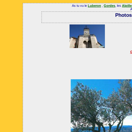
As tu vu le
Luberon
,
Gordes
, les
Alpill
A
Photos
G