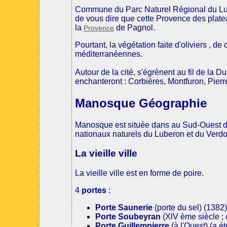
Commune du Parc Naturel Régional du Lu
de vous dire que cette Provence des plate
la
de Pagnol.
Provence
Pourtant, la végétation faite d'oliviers , d
méditerranéennes.
Autour de la cité, s'égrènent au fil de la 
enchanteront : Corbières, Montfuron, Pierre
Manosque Géographie
Manosque est située dans au Sud-Ouest d
nationaux naturels du Luberon et du Verdon.
La vieille ville
La vieille ville est en forme de poire.
4
portes
:
Porte Saunerie
(porte du sel) (1382
Porte Soubeyran
(XlV ème siècle ;
Porte Guillempierre
(à l'Ouest) (a é