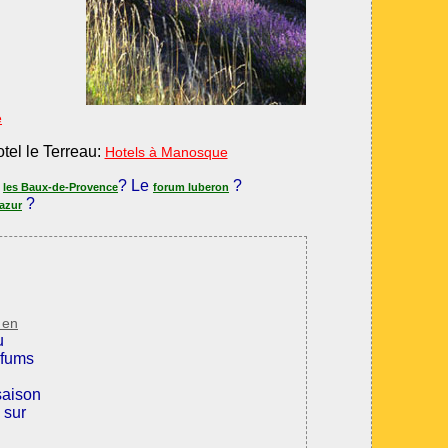
e
otel le Terreau:
Hotels à Manosque
t
? Le
?
les Baux-de-Provence
forum luberon
?
'azur
 en
u
rfums
saison
 sur