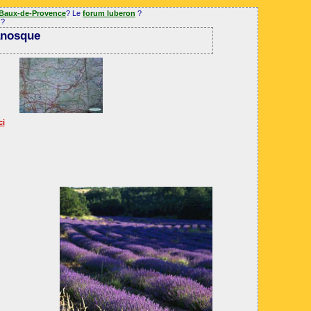
 Baux-de-Provence
? Le
forum luberon
?
?
anosque
ci