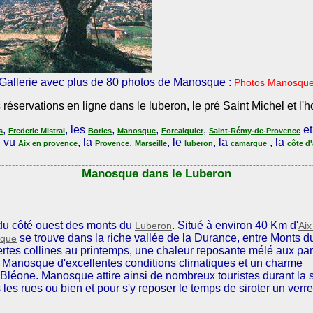
Gallerie avec plus de 80 photos de Manosque :
Photos Manosqu
éservations en ligne dans le luberon, le pré Saint Michel et l'h
,
, les
,
,
,
e
s
Frederic Mistral
Bories
Manosque
Forcalquier
Saint-Rémy-de-Provence
u vu
, la
,
, le
, la
, la
Aix en provence
Provence
Marseille
luberon
camargue
côte d
Manosque dans le Luberon
 du côté ouest des monts du
. Situé à environ 40 Km d'
Luberon
Aix
se trouve dans la riche vallée de la Durance, entre Monts d
que
rtes collines au printemps, une chaleur reposante mélé aux pa
à Manosque d'excellentes conditions climatiques et un charme
Bléone. Manosque attire ainsi de nombreux touristes durant la 
s les rues ou bien et pour s'y reposer le temps de siroter un verre