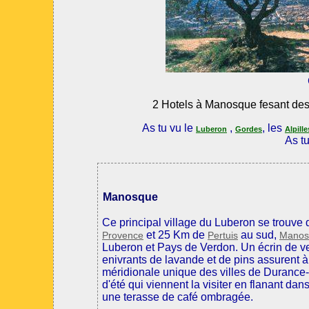
2 Hotels à Manosque fesant des r
As tu vu le
,
, les
Luberon
Gordes
Alpille
As t
Manosque
Ce principal village du Luberon se trouve
et 25 Km de
au sud,
Provence
Pertuis
Manos
Luberon et Pays de Verdon. Un écrin de ve
enivrants de lavande et de pins assurent 
méridionale unique des villes de Durance-
d'été qui viennent la visiter en flanant dan
une terasse de café ombragée.