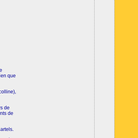
de
bien que
olline),
rs de
ants de
artels.